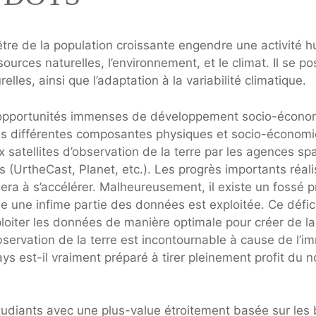
tre de la population croissante engendre une activité h
urces naturelles, l’environnement, et le climat. Il se 
elles, ainsi que l’adaptation à la variabilité climatique.
opportunités immenses de développement socio-économ
 les différentes composantes physiques et socio-économi
satellites d’observation de la terre par les agences sp
(UrtheCast, Planet, etc.). Les progrès importants réali
ra à s’accélérer. Malheureusement, il existe un fossé 
ule une infime partie des données est exploitée. Ce défici
oiter les données de manière optimale pour créer de la 
ervation de la terre est incontournable à cause de l’imm
ays est-il vraiment préparé à tirer pleinement profit du
udiants avec une plus-value étroitement basée sur les be