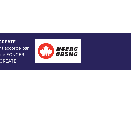
CREATE
t accordé par
mme FONCER
 CREATE