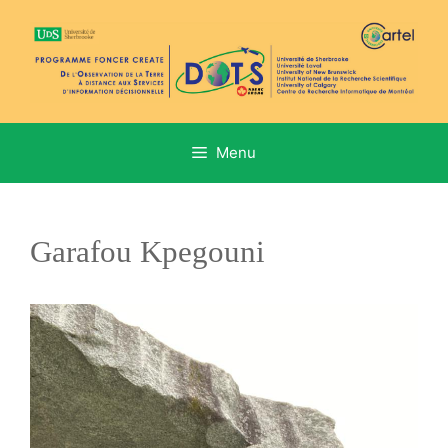
Aller
au
contenu
Menu
Garafou Kpegouni